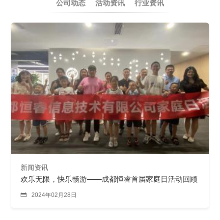
销售类
公司动态
活动资讯
行业资讯
什么值得信赖？
系统要求
产品/服务
​SOLIDWORKS Manage项目管理
往期视频
增值服务-标准化
认证目录
获取SOLIDWORKS报价
机械设备行业数字化解决方案
新闻资讯
SOLIDWORKS购买如何选择代理商？一文看懂避坑指南
技术类
公司简介
DELMIA端到端ERP系统
校企合作
可视化&数字孪生技术
在线培训
联系我们
获取试用版
家居行业数字化解决方案
3DEXPERIENCE 平台是什么？
职能类
团队介绍
公司动态
查看全部

Curtain e-locker(易锁)防止资料外泄系统
CSWP证书
软件定制化开发
购买学生版
电气柜及电气行业数字化解决方案
SOLIDWORKS都有什么版本？哪个版本好用？
培训认证
活动资讯
查看全部

软件二次开发
联系研究销售部门
生命科学行业数字化解决方案
学习SOLIDWORKS需要多长时间?
行业资讯
商务合作
SOLIDWORKS仿真这块有必要学习吗？
新闻资讯
欢乐无限，快乐畅游——成都恒睿首届家庭日活动回顾

2024年02月28日