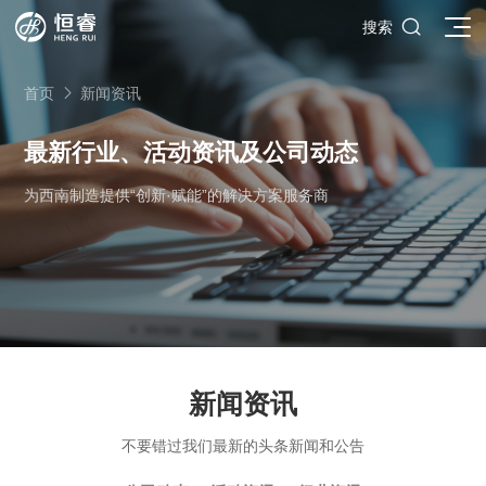

搜索
首页
新闻资讯

最新行业、活动资讯及公司动态
为西南制造提供“创新·赋能”的解决方案服务商
SOLIDWORKS研发设计
多学科仿真
SOLIDWORKS 3D CAD
面向工业
3DEXPERIENCE云平台
SOLIDWORKS 2D CAD
了解SIMULIA多学科仿真应用
面向公司与个人
船舶与海洋工程解决方案
推荐项目
产品的技术
SOLIDWORKS 3D电气设计
CST电磁仿真
什么是3DEXPERIENCE平台？
面向学术界
汽车行业数字化解决方案
公司类型
SIMULATION结构仿真分析
推荐工具
恒睿课堂
Abaqus有限元仿真分析
3DEXPERIENCE on the Cloud
ENOVIA产品全生命周期管理（PLM）
最新版本
推荐问答
工程设备设计解决方案
初创企业
新闻资讯
教育工作者
查看全部

Xflow流体仿真
增值服务
西南培训中心
3DEXPERIENCE Marketplace
BIOVIA生命科学和材料科学
资源下载
DriveWorks参数化工具
热门视频
航天航空行业解决方案
招聘岗位
企业家
研究人员
SolidWorks采购指南：正版软件的成本构成与价值解析
不要错过我们最新的头条新闻和公告
查看全部

产品报价
SOLIDWORKS PDM产品数据管理
技术文章
SOLIDWORKS Inspection质量检验
精选视频
增值服务-参数化
走进西南培训中心
SolidWorks代理商级别全解析：成都恒睿在西南区域凭
能源行业数字化解决方案
关于恒睿
学生/初学者