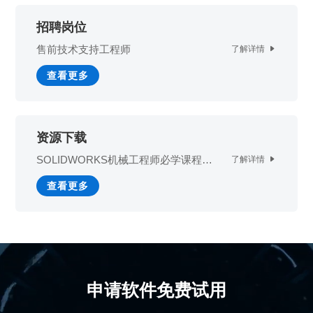
存档规范；
招聘岗位
5.配合其他部门做好客户服务
沟通和问题处理跟进；
售前技术支持工程师
了解详情

6.负责重大客户意见和投诉的
处理和解决，跟进问题处理
查看更多
情况；
7.按时完成上级交代的其他工
作，配合及协助其他部门完
成实时工作。
资源下载
SOLIDWORKS机械工程师必学课程
了解详情

——初级篇课件下载
申请职位
查看更多
申请软件免费试用