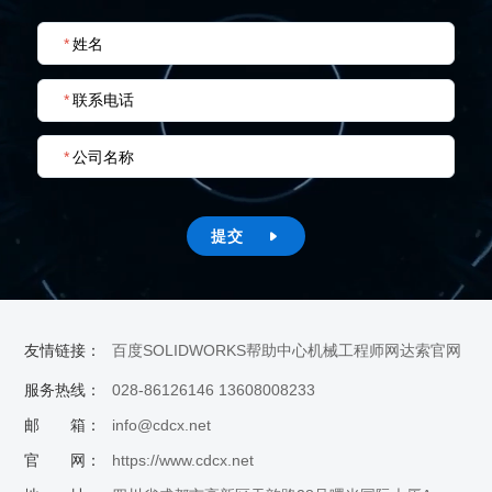
*
姓名
*
联系电话
*
公司名称
提交

友情链接：
百度
SOLIDWORKS帮助中心
机械工程师网
达索官网
服务热线：
028-86126146 13608008233
邮 箱：
info@cdcx.net
官 网：
https://www.cdcx.net