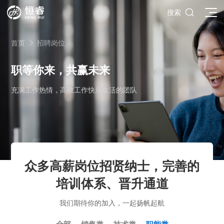

搜索
首页
招聘岗位

职等你来，共赢未来
充满工作热情，高效工作快乐生活的团队
SOLIDWORKS研发设计
多学科仿真
SOLIDWORKS 3D CAD
面向工业
3DEXPERIENCE云平台
SOLIDWORKS 2D CAD
了解SIMULIA多学科仿真应用
面向公司与个人
船舶与海洋工程解决方案
推荐项目
产品的技术
SOLIDWORKS 3D电气设计
CST电磁仿真
什么是3DEXPERIENCE平台？
面向学术界
众多高薪岗位招贤纳士，完善的
汽车行业数字化解决方案
公司类型
SIMULATION结构仿真分析
推荐工具
恒睿课堂
Abaqus有限元仿真分析
3DEXPERIENCE on the Cloud
ENOVIA产品全生命周期管理（PLM）
最新版本
培训体系、晋升通道
推荐问答
工程设备设计解决方案
初创企业
教育工作者
查看全部

Xflow流体仿真
增值服务
西南培训中心
3DEXPERIENCE Marketplace
BIOVIA生命科学和材料科学
资源下载
DriveWorks参数化工具
热门视频
航天航空行业解决方案
招聘岗位
企业家
研究人员
我们期待你的加入，一起扬帆起航
SolidWorks采购指南：正版软件的成本构成与价值解析
查看全部

产品报价
SOLIDWORKS PDM产品数据管理
技术文章
SOLIDWORKS Inspection质量检验
精选视频
增值服务-参数化
走进西南培训中心
SolidWorks代理商级别全解析：成都恒睿在西南区域凭
能源行业数字化解决方案
关于恒睿
学生/初学者