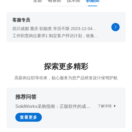
销售类
全部
销售类
技术类
职能类
什么值得信赖？
系统要求
产品/服务
​SOLIDWORKS Manage项目管理
往期视频
增值服务-标准化
认证目录
获取SOLIDWORKS报价
机械设备行业数字化解决方案
新闻资讯
SOLIDWORKS购买如何选择代理商？一文看懂避坑指南
技术类
公司简介
DELMIA端到端ERP系统
校企合作
可视化&数字孪生技术
在线培训
联系我们
获取试用版
客服专员
家居行业数字化解决方案
3DEXPERIENCE 平台是什么？
职能类
团队介绍
公司动态

查看全部

Curtain e-locker(易锁)防止资料外泄系统
CSWP证书
四川成都 重庆 职能类 学历不限 2023-12-04
软件定制化开发
购买学生版
电气柜及电气行业数字化解决方案
13:46
SOLIDWORKS都有什么版本？哪个版本好用？
培训认证
活动资讯
工作职责岗位要求1.制定客户拜访计划，收集、
查看全部

整理客户信息及意见反馈并跟进，实时更新客户
软件二次开发
联系研究销售部门
生命科学行业数字化解决方案
信息、维护并管理客户关系；2.老客户维护，挖
学习SOLIDWORKS需要多长时间?
行业资讯
掘签约客户新的需求及跟进客户续订服务；3.组
工作职责
岗位要求
商务合作
织实施客户满意度调查，进行数据分析并提出建
SOLIDWORKS仿真这块有必要学习吗？
议，督促实施。4.负责各项存档资料的填写及存
1.制定客户拜访计划，收集、
1、大专及以上学历，熟练使
档规范；1、大专及以上学历，熟练使用办公软
件；2、同岗位经验2年及以上；3、良好的沟通
探索更多精彩
整理客户信息及意见反馈并
用办公软件；
协调能力、自主学习能力；4、有较强的责任心
和服务...
跟进，实时更新客户信息、
2、同岗位经验2年及以上；
高薪岗位职等你来，贴心服务为您产品研发设计保驾护航
维护并管理客户关系；
3、良好的沟通协调能力、自
2.老客户维护，挖掘
签约客户
主学习能力；
新的需求及跟进客户续订服
4、有较强的责任心和服务意
推荐问答
务；
识。
SolidWorks采购指南：正版软件的成本
了解详情

3.组织实施客户满意度调查，
构成与价值解析
进行数据分析并提出建议，
查看更多
督促实施。
4.负责各项存档资料的填写及