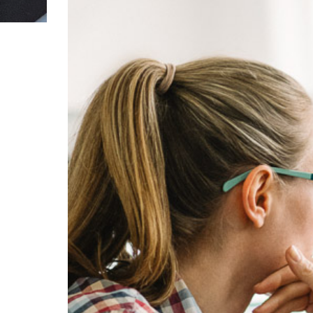
能源行业数字化解决方案
关于恒睿
学生/初学者
SolidWorks代理商级别全解析：成都恒睿在西南区
销售类
系统要求
产品/服务
​SOLIDWORKS Manage项目管理
往期视频
增值服务-标准化
认证目录
获取SOLIDWORKS报价
机械设备行业数字化解决方案
新闻资讯
SOLIDWORKS购买如何选择代理商？一文看懂避坑
技术类
公司简介
DELMIA端到端ERP系统
校企合作
可视化&数字孪生技术
在线培训
联系我们
获取试用版
家居行业数字化解决方案
3DEXPERIENCE 平台是什么？
职能类
团队介绍
公司动态
查看全部

Curtain e-locker(易锁)防止资料外泄系统
CSWP证书
软件定制化开发
购买学生版
电气柜及电气行业数字化解决方案
SOLIDWORKS都有什么版本？哪个版本好用？
培训认证
活动资讯
查看全部

软件二次开发
联系研究销售部门
生命科学行业数字化解决方案
学习SOLIDWORKS需要多长时间?
行业资讯
商务合作
SOLIDWORKS仿真这块有必要学习吗？