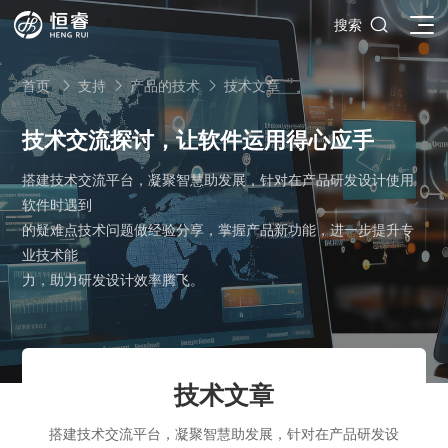

搜索
首页
支持
产品的技术
技术文章



技术交流探讨，让软件运用得心应手
搭建技术交流平台，凝聚智慧助发展，针对在产品研发设计使用
SOLIDWORKS研发设计
软件时遇到
多学科仿真
SOLIDWORKS 3D CAD
的疑难点技术问题做经验分享，掌握产品新功能，进一步提升专
面向工业
业技术能
3DEXPERIENCE云平台
SOLIDWORKS 2D CAD
了解SIMULIA多学科仿真应用
力，助力研发设计效率腾飞。
面向公司与个人
船舶与海洋工程解决方案
推荐项目
产品的技术
SOLIDWORKS 3D电气设计
CST电磁仿真
什么是3DEXPERIENCE平台？
面向学术界
汽车行业数字化解决方案
公司类型
SIMULATION结构仿真分析
推荐工具
恒睿课堂
Abaqus有限元仿真分析
3DEXPERIENCE on the Cloud
ENOVIA产品全生命周期管理（PLM）
最新版本
推荐问答
工程设备设计解决方案
初创企业
教育工作者
查看全部

Xflow流体仿真
增值服务
西南培训中心
3DEXPERIENCE Marketplace
BIOVIA生命科学和材料科学
资源下载
DriveWorks参数化工具
热门视频
技术文章
航天航空行业解决方案
招聘岗位
企业家
研究人员
SolidWorks采购指南：正版软件的成本构成与价值解析
查看全部

产品报价
SOLIDWORKS PDM产品数据管理
技术文章
SOLIDWORKS Inspection质量检验
精选视频
增值服务-参数化
走进西南培训中心
搭建技术交流平台，凝聚智慧助发展，针对在产品研发设
SolidWorks代理商级别全解析：成都恒睿在西南区域凭
能源行业数字化解决方案
关于恒睿
学生/初学者