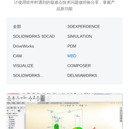
销售类
计使用软件时遇到的疑难点技术问题做经验分享，掌握产
什么值得信赖？
系统要求
产品/服务
​SOLIDWORKS Manage项目管理
往期视频
增值服务-标准化
认证目录
获取SOLIDWORKS报价
品新功能
机械设备行业数字化解决方案
新闻资讯
SOLIDWORKS购买如何选择代理商？一文看懂避坑指南
技术类
公司简介
DELMIA端到端ERP系统
校企合作
可视化&数字孪生技术
在线培训
联系我们
获取试用版
家居行业数字化解决方案
3DEXPERIENCE 平台是什么？
职能类
团队介绍
公司动态
全部
3DEXPEROENCE
查看全部

Curtain e-locker(易锁)防止资料外泄系统
CSWP证书
软件定制化开发
购买学生版
电气柜及电气行业数字化解决方案
SOLIDWORKS都有什么版本？哪个版本好用？
培训认证
活动资讯
SOLIDWORKS 3DCAD
SIMULATION
查看全部

软件二次开发
联系研究销售部门
生命科学行业数字化解决方案
学习SOLIDWORKS需要多长时间?
行业资讯
DriveWorks
PDM
商务合作
SOLIDWORKS仿真这块有必要学习吗？
CAM
MBD
VISUALIZE
COMPOSER
SOLIDWORKS
DELMIAWORKS
ELECTRICAL