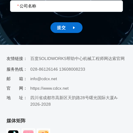
*
公司名称
提交

友情链接：
百度
SOLIDWORKS帮助中心
机械工程师网
达索官网
服务热线：
028-86126146 13608008233
邮 箱：
info@cdcx.net
官 网：
https://www.cdcx.net
地 址：
四川省成都市高新区天韵路28号曙光国际大厦A-
2026-2028
媒体矩阵