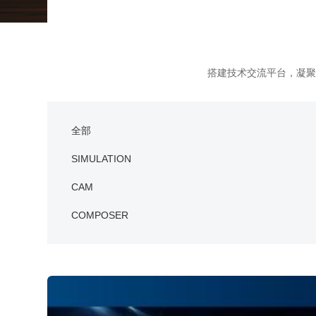
能源行业数字化解决方案
关于恒睿
学生/初学者
SolidWorks代理商级别全解析：成都恒睿在西南区
销售类
系统要求
产品/服务
​SOLIDWORKS Manage项目管理
往期视频
增值服务-标准化
认证目录
获取SOLIDWORKS报价
机械设备行业数字化解决方案
新闻资讯
SOLIDWORKS购买如何选择代理商？一文看懂避坑
技术类
公司简介
DELMIA端到端ERP系统
校企合作
可视化&数字孪生技术
在线培训
联系我们
获取试用版
家居行业数字化解决方案
3DEXPERIENCE 平台是什么？
职能类
团队介绍
公司动态
搭建技术交流平台，凝聚
查看全部

Curtain e-locker(易锁)防止资料外泄系统
CSWP证书
软件定制化开发
购买学生版
电气柜及电气行业数字化解决方案
SOLIDWORKS都有什么版本？哪个版本好用？
培训认证
活动资讯
查看全部

软件二次开发
联系研究销售部门
生命科学行业数字化解决方案
学习SOLIDWORKS需要多长时间?
行业资讯
全部
商务合作
SOLIDWORKS仿真这块有必要学习吗？
SIMULATION
CAM
COMPOSER