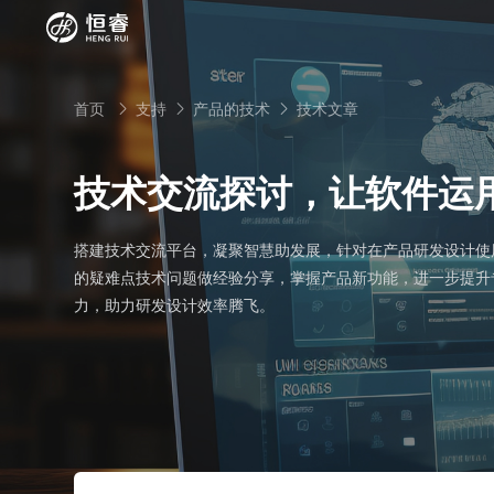
首页
支持
产品的技术
技术文章



技术交流探讨，让软件运
SOLIDWORKS研发设计
搭建技术交流平台，凝聚智慧助发展，针对在产品研发设计使
多学科仿真
SOLIDWORKS 3D CAD
的疑难点技术问题做经验分享，掌握产品新功能，进一步提升
面向工业
3DEXPERIENCE云平台
力，助力研发设计效率腾飞。
SOLIDWORKS 2D CAD
了解SIMULIA多学科仿真应用
面向公司与个人
船舶与海洋工程解决方案
推荐项目
产品的技术
SOLIDWORKS 3D电气设计
CST电磁仿真
什么是3DEXPERIENCE平台？
面向学术界
汽车行业数字化解决方案
公司类型
SIMULATION结构仿真分析
推荐工具
恒睿课堂
Abaqus有限元仿真分析
3DEXPERIENCE on the Cloud
ENOVIA产品全生命周期管理（PLM）
最新版本
推荐问答
工程设备设计解决方案
初创企业
教育工作者
查看全部

Xflow流体仿真
增值服务
西南培训中心
3DEXPERIENCE Marketplace
BIOVIA生命科学和材料科学
资源下载
DriveWorks参数化工具
热门视频
航天航空行业解决方案
招聘岗位
企业家
研究人员
SolidWorks采购指南：正版软件的成本构成与价值解
查看全部

产品报价
SOLIDWORKS PDM产品数据管理
技术文章
SOLIDWORKS Inspection质量检验
精选视频
增值服务-参数化
走进西南培训中心