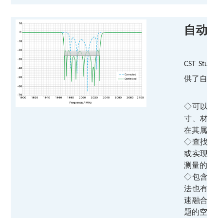
自动
CST Studi
供了自动
◇
可以对
寸、材料
在其属性
◇
查找最
或实现某
测量的数
◇
包含多
法也有全
速融合；
题的空间