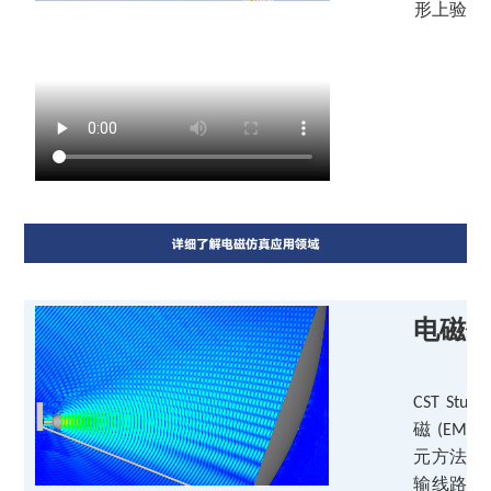
形上验证
电磁
CST Studi
磁
(EM)
元方法
(F
输线路矩