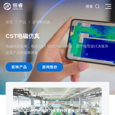

搜索
首页
产品
多学科仿真


CST电磁仿真
电磁仿真技术，包括 CST STUDIO SUITE，用于指导设计决策并
SOLIDWORKS研发设计
提高产品性能和质量。
多学科仿真
SOLIDWORKS 3D CAD
面向工业
咨询产品
咨询报价
3DEXPERIENCE云平台
SOLIDWORKS 2D CAD
了解SIMULIA多学科仿真应用
面向公司与个人
船舶与海洋工程解决方案
推荐项目
产品的技术
SOLIDWORKS 3D电气设计
CST电磁仿真
什么是3DEXPERIENCE平台？
面向学术界
汽车行业数字化解决方案
公司类型
SIMULATION结构仿真分析
推荐工具
恒睿课堂
Abaqus有限元仿真分析
3DEXPERIENCE on the Cloud
ENOVIA产品全生命周期管理（PLM）
最新版本
推荐问答
工程设备设计解决方案
初创企业
教育工作者
查看全部

Xflow流体仿真
增值服务
西南培训中心
3DEXPERIENCE Marketplace
BIOVIA生命科学和材料科学
资源下载
DriveWorks参数化工具
热门视频
航天航空行业解决方案
招聘岗位
企业家
研究人员
SolidWorks采购指南：正版软件的成本构成与价值解析
查看全部

产品报价
SOLIDWORKS PDM产品数据管理
技术文章
SOLIDWORKS Inspection质量检验
精选视频
增值服务-参数化
走进西南培训中心
SOLIDWORKS助力永贵科技企业实现“双
鼎
SolidWorks代理商级别全解析：成都恒睿在西南区域凭
能源行业数字化解决方案
关于恒睿
学生/初学者