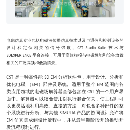
销售类
智”转型
备
什么值得信赖？
SOLIDWORKS助力中国连接器头部企业实现“双
鼎
系统要求
产品/服务
​SOLIDWORKS Manage项目管理
往期视频
增值服务-标准化
认证目录
获取SOLIDWORKS报价
机械设备行业数字化解决方案
智”转型
崛
新闻资讯
SOLIDWORKS购买如何选择代理商？一文看懂避坑指南
技术类
公司简介
DELMIA端到端ERP系统
校企合作
可视化&数字孪生技术
在线培训
联系我们
获取试用版
家居行业数字化解决方案
3DEXPERIENCE 平台是什么？
职能类
团队介绍
公司动态
查看全部

Curtain e-locker(易锁)防止资料外泄系统
CSWP证书
软件定制化开发
购买学生版
电气柜及电气行业数字化解决方案
SOLIDWORKS都有什么版本？哪个版本好用？
培训认证
活动资讯
查看全部

软件二次开发
联系研究销售部门
电磁仿真专业包括电磁波传播仿真技术以及与通信和检测设备的
生命科学行业数字化解决方案
学习SOLIDWORKS需要多长时间?
行业资讯
设计和定位相关的信号强度。
技术与
CST Studio Suite
商务合作
SOLIDWORKS仿真这块有必要学习吗？
平台连接，可用于高效模拟与电磁性能和设备放置
3DEXPERIENCE
相关的广泛高频和低频情景。
是一种高性能
分析软件包，用于设计、分析和
CST
3D EM
优化电磁 （
）部件及系统。适用于整个
范围内各
EM
EM
类应用领域的电磁场解算器全部包含在
的一个用户界
CST
面中。解算器可以结合使用以执行混合仿真，使工程师可
以更灵活地利用高效、直接的方法，对包含多种部件的整
个系统进行分析。与其他
产品的协同设计允许将
SIMULIA
仿真集成到设计流程中，并从最早期阶段开始推动开
EM
发流程顺利进行。