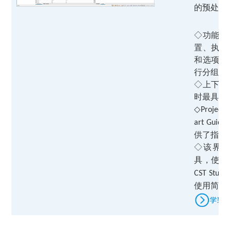
的预处理
◇
功能区
置、执行
和选项，
行分组；
◇
上下文
时最具相
◇
Project 
art Guide
供了指导
◇
该界
具，使
CST Studio
使用简单