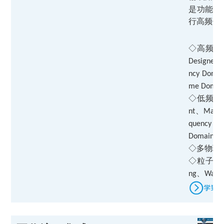
是功能最
行高频仿
◇高频：
Designer 
ncy Domai
me Doma
◇
低频：
、
nt
Magne
quency D
Domain；
◇
多物理
◇
粒子：
、
ng
Wakef