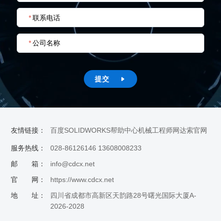
*
联系电话
*
公司名称
提交

友情链接：
百度
SOLIDWORKS帮助中心
机械工程师网
达索官网
服务热线：
028-86126146 13608008233
邮 箱：
info@cdcx.net
官 网：
https://www.cdcx.net
地 址：
四川省成都市高新区天韵路28号曙光国际大厦A-
2026-2028