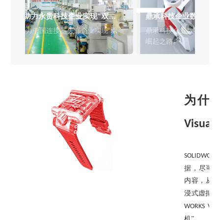
销售类
什么值得信赖？
系统要求
产品/服务
​SOLIDWORKS Manage项目管理
往期视频
增值服务-标准化
认证目录
获取SOLIDWORKS报价
机械设备行业数字化解决方案
SOLIDWORKS助力永贵科技企业实现“双
鼎
新闻资讯
SOLIDWORKS购买如何选择代理商？一文看懂避坑指南
技术类
公司简介
DELMIA端到端ERP系统
智”转型
备
校企合作
可视化&数字孪生技术
在线培训
联系我们
获取试用版
SOLIDWORKS助力中国连接器头部企业实现“双
鼎
家居行业数字化解决方案
3DEXPERIENCE 平台是什么？
职能类
团队介绍
公司动态
智”转型
崛
查看全部

Curtain e-locker(易锁)防止资料外泄系统
CSWP证书
软件定制化开发
购买学生版
电气柜及电气行业数字化解决方案
SOLIDWORKS都有什么版本？哪个版本好用？
培训认证
活动资讯
查看全部

软件二次开发
联系研究销售部门
生命科学行业数字化解决方案
学习SOLIDWORKS需要多长时间?
行业资讯
商务合作
SOLIDWORKS仿真这块有必要学习吗？
为什
Visuali
SOLIDWORKS
据，尽可
内容，从
浸式虚拟现
WORKS Visu
机”。