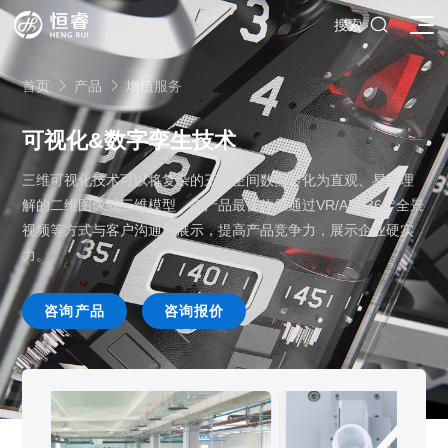

搜索
首页
产品
增值服务


可视化&数字孪生技术
三维可视化技术可以将复杂的三维空间数据转化为直观、易于理
SOLIDWORKS研发设计
解的二维图像或三维模型，把产品最佳效果通过VR/AR, 360°全景
多学科仿真
SOLIDWORKS 3D CAD
视频等方式与客户沟通与展示，提高产品竞争力，展示企业硬实
面向工业
力。
3DEXPERIENCE云平台
SOLIDWORKS 2D CAD
了解SIMULIA多学科仿真应用
面向公司与个人
船舶与海洋工程解决方案
推荐项目
产品的技术
SOLIDWORKS 3D电气设计
CST电磁仿真
什么是3DEXPERIENCE平台？
咨询产品
咨询报价
面向学术界
汽车行业数字化解决方案
公司类型
SIMULATION结构仿真分析
推荐工具
恒睿课堂
Abaqus有限元仿真分析
3DEXPERIENCE on the Cloud
ENOVIA产品全生命周期管理（PLM）
最新版本
推荐问答
工程设备设计解决方案
初创企业
教育工作者
查看全部

Xflow流体仿真
增值服务
西南培训中心
3DEXPERIENCE Marketplace
BIOVIA生命科学和材料科学
资源下载
DriveWorks参数化工具
热门视频
航天航空行业解决方案
招聘岗位
企业家
研究人员
SolidWorks采购指南：正版软件的成本构成与价值解析
查看全部

产品报价
SOLIDWORKS PDM产品数据管理
技术文章
SOLIDWORKS Inspection质量检验
精选视频
增值服务-参数化
走进西南培训中心
SolidWorks代理商级别全解析：成都恒睿在西南区域凭
能源行业数字化解决方案
关于恒睿
学生/初学者