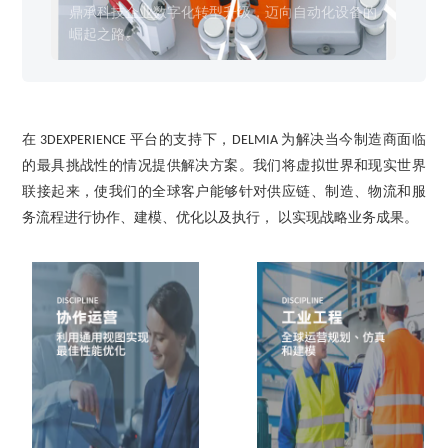
销售类
备的崛起之路
智”
什么值得信赖？
鼎承科技企业数字化转型升级，迈向自动化设备的
SO
系统要求
产品/服务
​SOLIDWORKS Manage项目管理
往期视频
增值服务-标准化
认证目录
获取SOLIDWORKS报价
机械设备行业数字化解决方案
崛起之路。
智”
新闻资讯
SOLIDWORKS购买如何选择代理商？一文看懂避坑指南
技术类
公司简介
DELMIA端到端ERP系统
校企合作
可视化&数字孪生技术
在线培训
联系我们
获取试用版
家居行业数字化解决方案
3DEXPERIENCE 平台是什么？
职能类
团队介绍
公司动态
查看全部

Curtain e-locker(易锁)防止资料外泄系统
CSWP证书
软件定制化开发
购买学生版
电气柜及电气行业数字化解决方案
SOLIDWORKS都有什么版本？哪个版本好用？
培训认证
活动资讯
查看全部

软件二次开发
联系研究销售部门
在
平台的支持下，
为解决当今制造商面临
3DEXPERIENCE
DELMIA
生命科学行业数字化解决方案
学习SOLIDWORKS需要多长时间?
行业资讯
的最具挑战性的情况提供解决方案。我们将虚拟世界和现实世界
商务合作
SOLIDWORKS仿真这块有必要学习吗？
联接起来，使我们的全球客户能够针对供应链、制造、物流和服
务流程进行协作、建模、优化以及执行， 以实现战略业务成果。