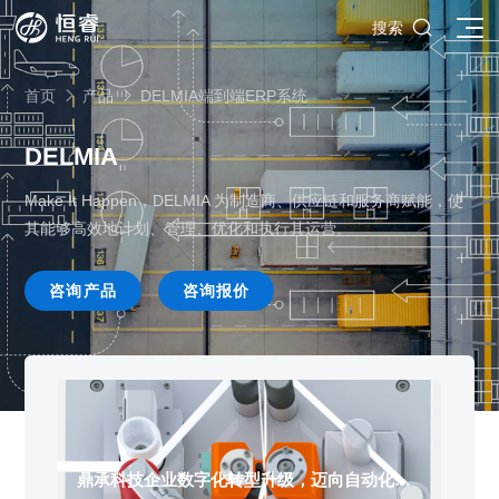

搜索
首页
产品
DELMIA端到端ERP系统


DELMIA
Make It Happen，DELMIA 为制造商、供应链和服务商赋能，使
SOLIDWORKS研发设计
其能够高效地计划、管理、优化和执行其运营。
多学科仿真
SOLIDWORKS 3D CAD
面向工业
咨询产品
咨询报价
3DEXPERIENCE云平台
SOLIDWORKS 2D CAD
了解SIMULIA多学科仿真应用
面向公司与个人
船舶与海洋工程解决方案
推荐项目
产品的技术
SOLIDWORKS 3D电气设计
CST电磁仿真
什么是3DEXPERIENCE平台？
面向学术界
汽车行业数字化解决方案
公司类型
SIMULATION结构仿真分析
推荐工具
恒睿课堂
Abaqus有限元仿真分析
3DEXPERIENCE on the Cloud
ENOVIA产品全生命周期管理（PLM）
最新版本
推荐问答
工程设备设计解决方案
初创企业
教育工作者
查看全部

Xflow流体仿真
增值服务
西南培训中心
3DEXPERIENCE Marketplace
BIOVIA生命科学和材料科学
资源下载
DriveWorks参数化工具
热门视频
航天航空行业解决方案
招聘岗位
企业家
研究人员
SolidWorks采购指南：正版软件的成本构成与价值解析
查看全部

产品报价
SOLIDWORKS PDM产品数据管理
技术文章
SOLIDWORKS Inspection质量检验
精选视频
增值服务-参数化
走进西南培训中心
鼎承科技企业数字化转型升级，迈向自动化设
SO
SolidWorks代理商级别全解析：成都恒睿在西南区域凭
能源行业数字化解决方案
关于恒睿
学生/初学者