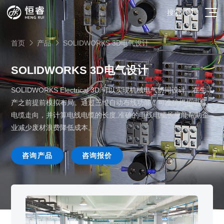

搜索
首页
产品
SOLIDWORKS 3D电气设计


SOLIDWORKS 3D电气设计
SOLIDWORKS Electrical 3D 可以实现机械电气协同设计，在生
SOLIDWORKS研发设计
产之前提前模拟布局。通过三维自动布线功能，可准确模拟电线
多学科仿真
SOLIDWORKS 3D CAD
电缆走向，并计算电线电缆的长度,准确的电线电缆长度能帮助企
面向工业
业减少废材浪费降低成本。
3DEXPERIENCE云平台
SOLIDWORKS 2D CAD
了解SIMULIA多学科仿真应用
面向公司与个人
船舶与海洋工程解决方案
推荐项目
产品的技术
SOLIDWORKS 3D电气设计
CST电磁仿真
什么是3DEXPERIENCE平台？
咨询产品
咨询报价
面向学术界
汽车行业数字化解决方案
公司类型
SIMULATION结构仿真分析
推荐工具
恒睿课堂
Abaqus有限元仿真分析
3DEXPERIENCE on the Cloud
ENOVIA产品全生命周期管理（PLM）
最新版本
推荐问答
工程设备设计解决方案
初创企业
教育工作者
查看全部

Xflow流体仿真
增值服务
西南培训中心
3DEXPERIENCE Marketplace
BIOVIA生命科学和材料科学
资源下载
DriveWorks参数化工具
热门视频
航天航空行业解决方案
招聘岗位
企业家
研究人员
SolidWorks采购指南：正版软件的成本构成与价值解析
查看全部

产品报价
SOLIDWORKS PDM产品数据管理
技术文章
SOLIDWORKS Inspection质量检验
精选视频
增值服务-参数化
走进西南培训中心
SolidWorks代理商级别全解析：成都恒睿在西南区域凭
能源行业数字化解决方案
关于恒睿
学生/初学者