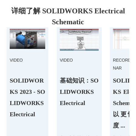
详细了解 SOLIDWORKS Electrical
Schematic
VIDEO
VIDEO
RECORDED
NAR
SOLIDWOR
基础知识：SO
SOLID
KS 2023 - SO
LIDWORKS
KS Elect
LIDWORKS
Electrical
Schemat
Electrical
以更快
度 ...