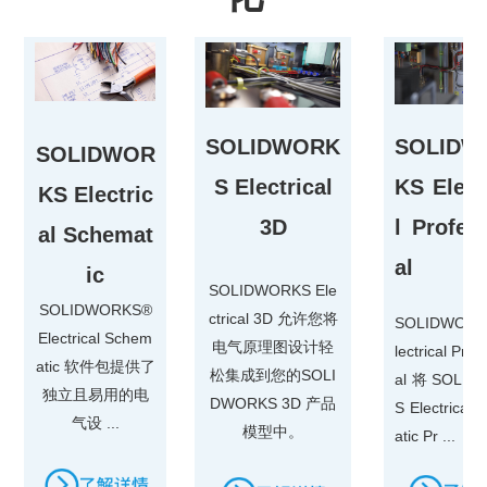
SOLIDWORK
SOLIDW
SOLIDWOR
S Electrical
KS Elect
KS Electric
3D
l Profes
al Schemat
al
ic
SOLIDWORKS Ele
SOLIDWORKS®
ctrical 3D 允许您将
SOLIDWORK
Electrical Schem
电气原理图设计轻
lectrical Prof
atic 软件包提供了
松集成到您的SOLI
al 将 SOLI
独立且易用的电
DWORKS 3D 产品
S Electrical
气设 ...
模型中。
atic Pr ...