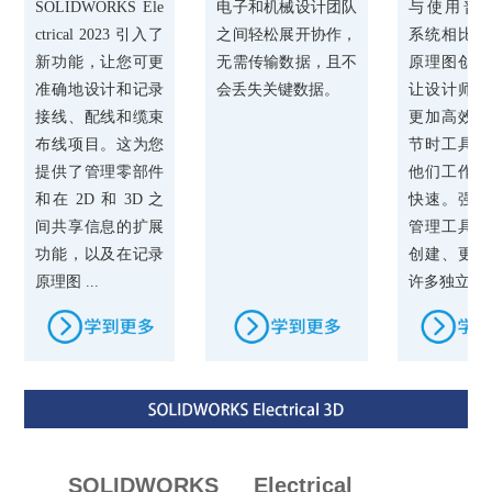
SOLIDWORKS Ele
电子和机械设计团队
与使用普通
ctrical 2023 引入了
之间轻松展开协作，
系统相比，
新功能，让您可更
无需传输数据，且不
原理图创建
准确地设计和记录
会丢失关键数据。
让设计师工
接线、配线和缆束
更加高效，
布线项目。这为您
节时工具则
提供了管理零部件
他们工作起
和在 2D 和 3D 之
快速。强大
间共享信息的扩展
管理工具可
功能，以及在记录
创建、更新
原理图 ...
许多独立的 .
SOLIDWORKS Electrical