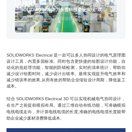
销售类
什么值得信赖？
系统要求
产品/服务
​SOLIDWORKS Manage项目管理
往期视频
增值服务-标准化
认证目录
获取SOLIDWORKS报价
机械设备行业数字化解决方案
化设
SOLIDWORKS助力永贵科技企业实现“双
新闻资讯
SOLIDWORKS购买如何选择代理商？一文看懂避坑指南
技术类
公司简介
DELMIA端到端ERP系统
智”转型
校企合作
可视化&数字孪生技术
在线培训
联系我们
获取试用版
备的
SOLIDWORKS助力中国连接器头部企业实现“双
家居行业数字化解决方案
3DEXPERIENCE 平台是什么？
职能类
团队介绍
公司动态
智”转型
查看全部

Curtain e-locker(易锁)防止资料外泄系统
CSWP证书
软件定制化开发
购买学生版
电气柜及电气行业数字化解决方案
SOLIDWORKS都有什么版本？哪个版本好用？
培训认证
活动资讯
查看全部

软件二次开发
联系研究销售部门
生命科学行业数字化解决方案
学习SOLIDWORKS需要多长时间?
行业资讯
商务合作
SOLIDWORKS Electrical
SOLIDWORKS仿真这块有必要学习吗？
是一款可以多人协同设计的电气原理图
设计工具，内置多国标准。同时包含更快捷的绘图设计功能，自
动化的批处理功能，智能的防错检测，实时的清单统计，帮助你
减少设计绘图时间，减少设计出错率。最终实现提升电气效率和
减少错误率的效果,从而有效的帮助企业缩短设计周期，降低返工
成本。
SOLIDWORKS Electrical 3D
结合
可以实现机械电气协同设计，
在生产之前提前模拟布局。通过三维自动布线功能，可准确模拟
电线电缆走向，并计算电线电缆的长度,准确的电线电缆长度能帮
助企业减少废材浪费降低成本。