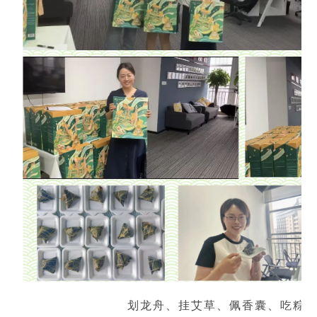
销售类
什么值得信赖？
系统要求
产品/服务
​SOLIDWORKS Manage项目管理
往期视频
增值服务-标准化
认证目录
获取SOLIDWORKS报价
机械设备行业数字化解决方案
新闻资讯
SOLIDWORKS购买如何选择代理商？一文看懂避坑指南
技术类
公司简介
DELMIA端到端ERP系统
校企合作
可视化&数字孪生技术
在线培训
联系我们
获取试用版
家居行业数字化解决方案
3DEXPERIENCE 平台是什么？
职能类
团队介绍
公司动态
查看全部

Curtain e-locker(易锁)防止资料外泄系统
CSWP证书
软件定制化开发
购买学生版
电气柜及电气行业数字化解决方案
SOLIDWORKS都有什么版本？哪个版本好用？
培训认证
活动资讯
查看全部

软件二次开发
联系研究销售部门
生命科学行业数字化解决方案
学习SOLIDWORKS需要多长时间?
行业资讯
商务合作
SOLIDWORKS仿真这块有必要学习吗？
划龙舟、挂艾草、佩香囊、吃粽