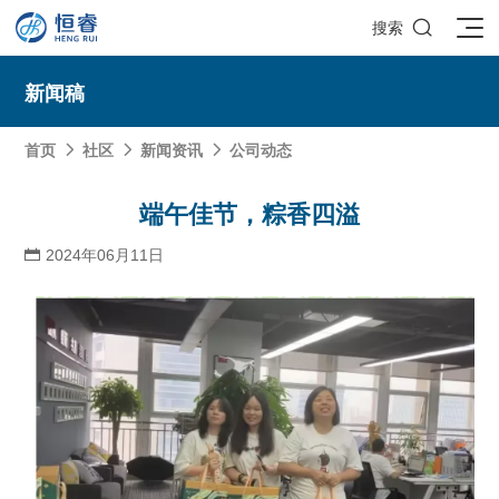

搜索
新闻稿
首页
社区
新闻资讯
公司动态



SOLIDWORKS研发设计
端午佳节，粽香四溢
多学科仿真
SOLIDWORKS 3D CAD
2024年06月11日

面向工业
3DEXPERIENCE云平台
SOLIDWORKS 2D CAD
了解SIMULIA多学科仿真应用
面向公司与个人
船舶与海洋工程解决方案
推荐项目
产品的技术
SOLIDWORKS 3D电气设计
CST电磁仿真
什么是3DEXPERIENCE平台？
面向学术界
汽车行业数字化解决方案
公司类型
SIMULATION结构仿真分析
推荐工具
恒睿课堂
Abaqus有限元仿真分析
3DEXPERIENCE on the Cloud
ENOVIA产品全生命周期管理（PLM）
最新版本
推荐问答
工程设备设计解决方案
初创企业
教育工作者
查看全部

Xflow流体仿真
增值服务
西南培训中心
3DEXPERIENCE Marketplace
BIOVIA生命科学和材料科学
资源下载
DriveWorks参数化工具
热门视频
航天航空行业解决方案
招聘岗位
企业家
研究人员
SolidWorks采购指南：正版软件的成本构成与价值解析
查看全部

产品报价
SOLIDWORKS PDM产品数据管理
技术文章
SOLIDWORKS Inspection质量检验
精选视频
增值服务-参数化
走进西南培训中心
SolidWorks代理商级别全解析：成都恒睿在西南区域凭
能源行业数字化解决方案
关于恒睿
学生/初学者