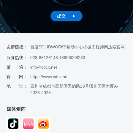
提交

友情链接：
百度
SOLIDWORKS帮助中心
机械工程师网
达索官网
服务热线：
028-86126146 13608008233
邮 箱：
info@cdcx.net
官 网：
https://www.cdcx.net
地 址：
四川省成都市高新区天韵路28号曙光国际大厦A-
2026-2028
媒体矩阵