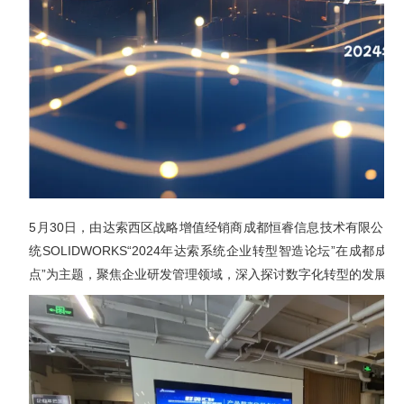
销售类
什么值得信赖？
系统要求
产品/服务
​SOLIDWORKS Manage项目管理
往期视频
增值服务-标准化
认证目录
获取SOLIDWORKS报价
机械设备行业数字化解决方案
新闻资讯
SOLIDWORKS购买如何选择代理商？一文看懂避坑指南
技术类
公司简介
DELMIA端到端ERP系统
校企合作
可视化&数字孪生技术
在线培训
联系我们
获取试用版
家居行业数字化解决方案
3DEXPERIENCE 平台是什么？
职能类
团队介绍
公司动态
查看全部

Curtain e-locker(易锁)防止资料外泄系统
CSWP证书
软件定制化开发
购买学生版
电气柜及电气行业数字化解决方案
SOLIDWORKS都有什么版本？哪个版本好用？
培训认证
活动资讯
查看全部

软件二次开发
联系研究销售部门
生命科学行业数字化解决方案
学习SOLIDWORKS需要多长时间?
行业资讯
商务合作
SOLIDWORKS仿真这块有必要学习吗？
5月30日，由达索西区战略增值经销商成都恒睿信息技术有限公司
统SOLIDWORKS“2024年达索系统企业转型智造论坛”在成都
点”为主题，聚焦企业研发管理领域，深入探讨数字化转型的发展趋