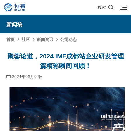

搜索
新闻稿
首页
社区
新闻资讯
公司动态



SOLIDWORKS研发设计
聚蓉论道，2024 IMF成都站企业研发管理
篇精彩瞬间回顾！
多学科仿真
SOLIDWORKS 3D CAD
面向工业
2024年06月02日

3DEXPERIENCE云平台
SOLIDWORKS 2D CAD
了解SIMULIA多学科仿真应用
面向公司与个人
船舶与海洋工程解决方案
推荐项目
产品的技术
SOLIDWORKS 3D电气设计
CST电磁仿真
什么是3DEXPERIENCE平台？
面向学术界
汽车行业数字化解决方案
公司类型
SIMULATION结构仿真分析
推荐工具
恒睿课堂
Abaqus有限元仿真分析
3DEXPERIENCE on the Cloud
ENOVIA产品全生命周期管理（PLM）
最新版本
推荐问答
工程设备设计解决方案
初创企业
教育工作者
查看全部

Xflow流体仿真
增值服务
西南培训中心
3DEXPERIENCE Marketplace
BIOVIA生命科学和材料科学
资源下载
DriveWorks参数化工具
热门视频
航天航空行业解决方案
招聘岗位
企业家
研究人员
SolidWorks采购指南：正版软件的成本构成与价值解析
查看全部

产品报价
SOLIDWORKS PDM产品数据管理
技术文章
SOLIDWORKS Inspection质量检验
精选视频
增值服务-参数化
走进西南培训中心
SolidWorks代理商级别全解析：成都恒睿在西南区域凭
能源行业数字化解决方案
关于恒睿
学生/初学者