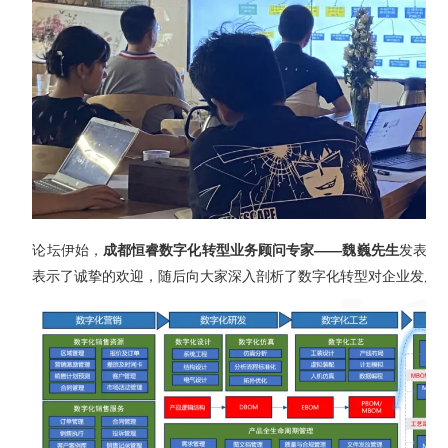
论坛伊始，
成都恒睿数字化转型业务顾问专家——魏巍先生
发表了
表示了诚挚的欢迎，随后向大家深入剖析了数字化转型对企业发展