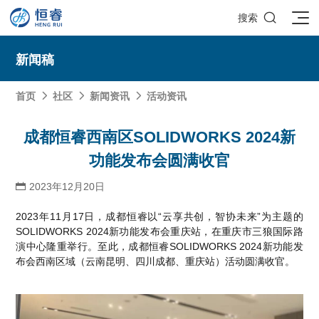

搜索
新闻稿
首页
社区
新闻资讯
活动资讯



SOLIDWORKS研发设计
成都恒睿西南区SOLIDWORKS 2024新
功能发布会圆满收官
多学科仿真
SOLIDWORKS 3D CAD
面向工业
2023年12月20日

3DEXPERIENCE云平台
SOLIDWORKS 2D CAD
了解SIMULIA多学科仿真应用
面向公司与个人
船舶与海洋工程解决方案
2023年11月17日，成都恒睿以“云享共创，智协未来”为主题的
推荐项目
产品的技术
SOLIDWORKS 3D电气设计
CST电磁仿真
什么是3DEXPERIENCE平台？
面向学术界
SOLIDWORKS 2024新功能发布会重庆站，在重庆市三狼国际路
汽车行业数字化解决方案
公司类型
SIMULATION结构仿真分析
推荐工具
恒睿课堂
Abaqus有限元仿真分析
演中心隆重举行。至此，成都恒睿SOLIDWORKS 2024新功能发
3DEXPERIENCE on the Cloud
ENOVIA产品全生命周期管理（PLM）
最新版本
推荐问答
工程设备设计解决方案
初创企业
布会西南区域（云南昆明、四川成都、重庆站）活动圆满收官。
教育工作者
查看全部

Xflow流体仿真
增值服务
西南培训中心
3DEXPERIENCE Marketplace
BIOVIA生命科学和材料科学
资源下载
DriveWorks参数化工具
热门视频
航天航空行业解决方案
招聘岗位
企业家
研究人员
SolidWorks采购指南：正版软件的成本构成与价值解析
查看全部

产品报价
SOLIDWORKS PDM产品数据管理
技术文章
SOLIDWORKS Inspection质量检验
精选视频
增值服务-参数化
走进西南培训中心
SolidWorks代理商级别全解析：成都恒睿在西南区域凭
能源行业数字化解决方案
关于恒睿
学生/初学者