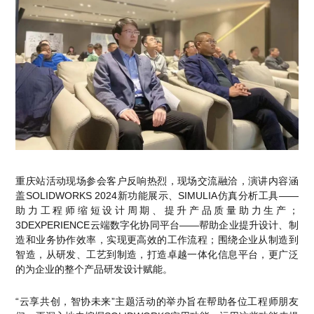
销售类
什么值得信赖？
系统要求
产品/服务
​SOLIDWORKS Manage项目管理
往期视频
增值服务-标准化
认证目录
获取SOLIDWORKS报价
机械设备行业数字化解决方案
新闻资讯
SOLIDWORKS购买如何选择代理商？一文看懂避坑指南
技术类
公司简介
DELMIA端到端ERP系统
校企合作
可视化&数字孪生技术
在线培训
联系我们
获取试用版
家居行业数字化解决方案
3DEXPERIENCE 平台是什么？
职能类
团队介绍
公司动态
查看全部

Curtain e-locker(易锁)防止资料外泄系统
CSWP证书
软件定制化开发
购买学生版
电气柜及电气行业数字化解决方案
SOLIDWORKS都有什么版本？哪个版本好用？
培训认证
活动资讯
查看全部

软件二次开发
联系研究销售部门
生命科学行业数字化解决方案
学习SOLIDWORKS需要多长时间?
行业资讯
商务合作
SOLIDWORKS仿真这块有必要学习吗？
重庆站活动现场参会客户反响热烈，现场交流融洽，演讲内容涵
盖SOLIDWORKS 2024新功能展示、SIMULIA仿真分析工具——
助力工程师缩短设计周期、提升产品质量助力生产；
3DEXPERIENCE云端数字化协同平台——帮助企业提升设计、制
造和业务协作效率，实现更高效的工作流程；围绕企业从制造到
智造，从研发、工艺到制造，打造卓越一体化信息平台，更广泛
的为企业的整个产品研发设计赋能。
“云享共创，智协未来”主题活动的举办旨在帮助各位工程师朋友