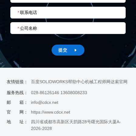
*
联系电话
*
公司名称
提交

友情链接：
百度
SOLIDWORKS帮助中心
机械工程师网
达索官网
服务热线：
028-86126146 13608008233
邮 箱：
info@cdcx.net
官 网：
https://www.cdcx.net
地 址：
四川省成都市高新区天韵路28号曙光国际大厦A-
2026-2028