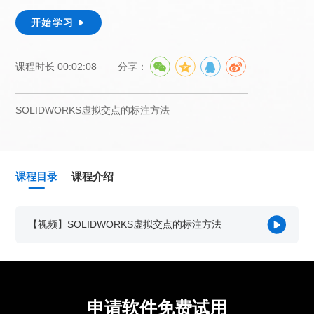
销售类
什么值得信赖？
系统要求
产品/服务
​SOLIDWORKS Manage项目管理
往期视频
增值服务-标准化
认证目录
获取SOLIDWORKS报价
机械设备行业数字化解决方案
开始学习

新闻资讯
SOLIDWORKS购买如何选择代理商？一文看懂避坑指南
技术类
公司简介
DELMIA端到端ERP系统
校企合作
可视化&数字孪生技术
在线培训
联系我们
获取试用版
家居行业数字化解决方案
3DEXPERIENCE 平台是什么？
职能类
团队介绍
公司动态
查看全部

Curtain e-locker(易锁)防止资料外泄系统
CSWP证书
课程时长 00:02:08
分享：
软件定制化开发
购买学生版
电气柜及电气行业数字化解决方案
SOLIDWORKS都有什么版本？哪个版本好用？
培训认证
活动资讯
查看全部

软件二次开发
联系研究销售部门
生命科学行业数字化解决方案
学习SOLIDWORKS需要多长时间?
行业资讯
SOLIDWORKS虚拟交点的标注方法
商务合作
SOLIDWORKS仿真这块有必要学习吗？
课程目录
课程介绍
【视频】SOLIDWORKS虚拟交点的标注方法
申请软件免费试用